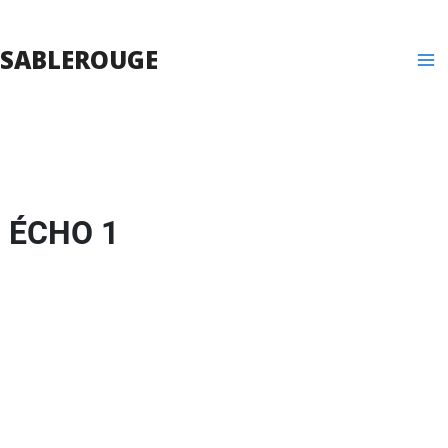
Aller
au
Ma
SABLEROUGE
contenu
Me
ÉCHO 1